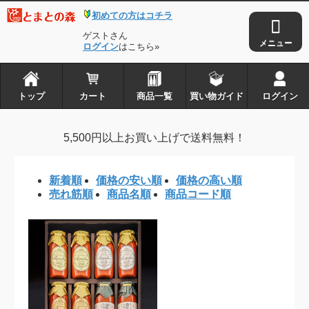
初めての方はコチラ
トップ
カート
ゲストさん
商品一覧
ログイン
はこちら»
買い物ガイド
ログイン
トップ
カート
商品一覧
買い物ガイド
ログイン
とまとの森は株式会社アイ・タックルの
5,500円以上お買い上げで送料無料！
登録商標です
新着順
価格の安い順
価格の高い順
Copyright © 2010-2026
とまとの森
. all rights reserved.
売れ筋順
商品名順
商品コード順