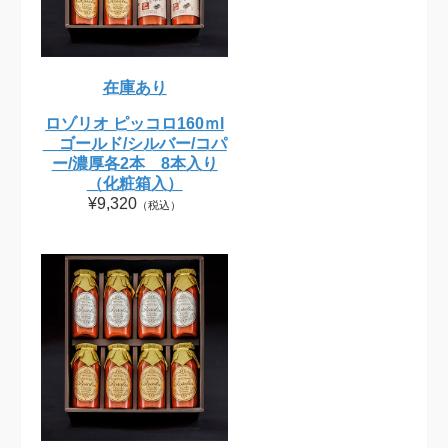
在庫あり
ロゾリオ ピッコロ160ｍl
ゴールド/シルバー/コパ
ー/濃厚各2本 8本入り
（化粧箱入）
¥9,320
（税込）