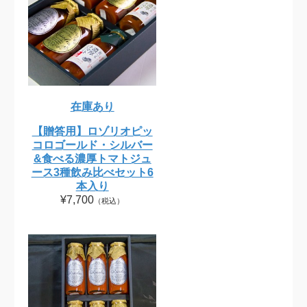
在庫あり
【贈答用】ロゾリオピッ
コロゴールド・シルバー
&食べる濃厚トマトジュ
ース3種飲み比べセット6
本入り
¥7,700
（税込）