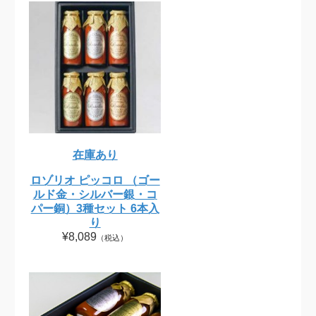
在庫あり
ロゾリオ ピッコロ （ゴー
ルド金・シルバー銀・コ
パー銅）3種セット 6本入
り
¥8,089
（税込）