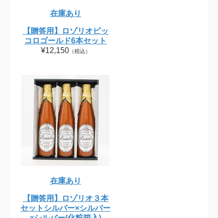
在庫あり
【贈答用】ロゾリオピッ
コロゴールド6本セット
¥12,150
（税込）
在庫あり
【贈答用】ロゾリオ３本
セットシルバー×シルバー
×シルバー(化粧箱入)