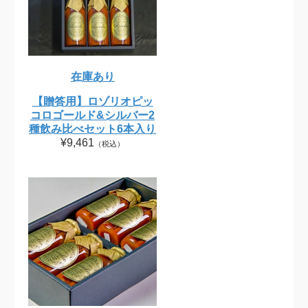
在庫あり
【贈答用】ロゾリオピッ
コロゴールド&シルバー2
種飲み比べセット6本入り
¥9,461
（税込）