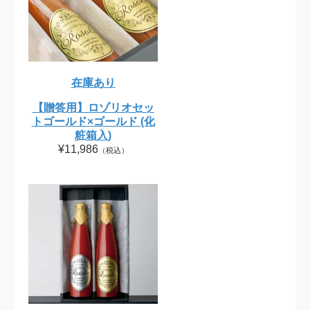
在庫あり
【贈答用】ロゾリオセッ
トゴールド×ゴールド (化
粧箱入)
¥11,986
（税込）