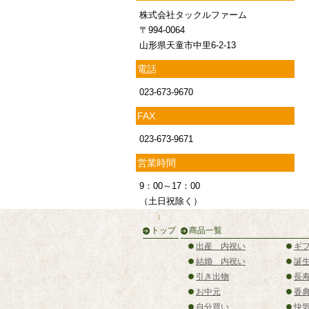
株式会社タックルファーム
〒994-0064
山形県天童市中里6-2-13
電話
023-673-9670
FAX
023-673-9671
営業時間
9：00～17：00
（土日祝除く）
トップ
商品一覧
出産 内祝い
ギ
結婚 内祝い
誕
引き出物
長
お中元
香
自分買い
快