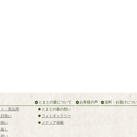
とまとの森について
お客様の声
送料・お届けにつ
フト・景品用
とまとの森の想い
生日祝い
フォトギャラリー
寿祝い
メディア掲載
典返し
気祝い