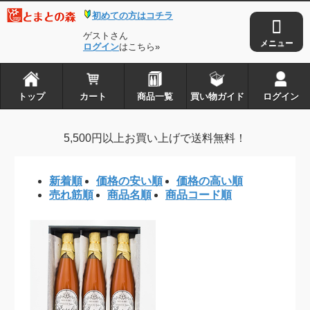
初めての方はコチラ
トップ
カート
ゲストさん
商品一覧
ログイン
はこちら»
買い物ガイド
ログイン
トップ
カート
商品一覧
買い物ガイド
ログイン
とまとの森は株式会社アイ・タックルの
5,500円以上お買い上げで送料無料！
登録商標です
新着順
価格の安い順
価格の高い順
Copyright © 2010-2026
とまとの森
. all rights reserved.
売れ筋順
商品名順
商品コード順