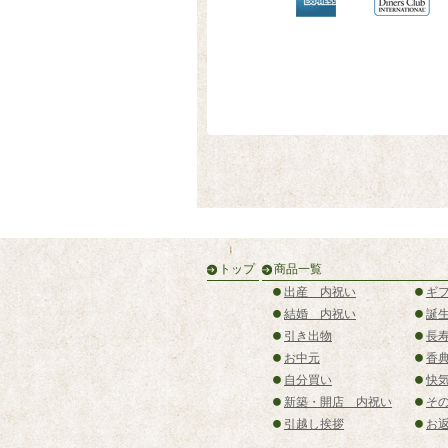
トップ
商品一覧
出産 内祝い
ギ
結婚 内祝い
誕
引き出物
長
お中元
香
自分買い
快
新築・開店 内祝い
そ
引越し挨拶
お