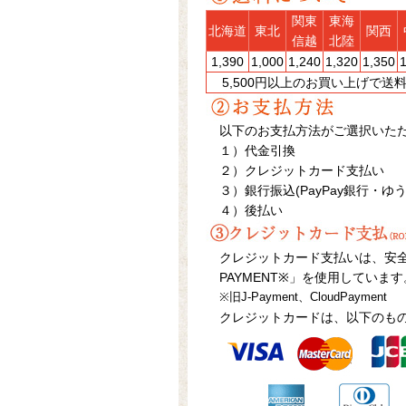
関東
東海
北海道
東北
関西
信越
北陸
1,390
1,000
1,240
1,320
1,350
5,500円以上のお買い上げで
以下のお支払方法がご選択いた
１）代金引換
２）クレジットカード支払い
３）銀行振込(PayPay銀行・ゆ
４）後払い
クレジットカード支払いは、安全
PAYMENT※」を使用しています
※旧J-Payment、CloudPayment
クレジットカードは、以下のも