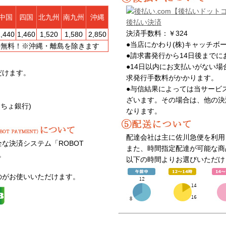
中国
四国
北九州
南九州
沖縄
決済手数料：￥324
1,440
1,460
1,520
1,580
2,850
●当店にかわり(株)キャッチボ
送料無料！※沖縄・離島を除きます
●請求書発行から14日後まで
●14日以内にお支払いがない場
だけます。
求発行手数料がかかります。
●与信結果によっては当サービ
ざいます。その場合は、他の決
うちょ銀行)
なります。
配達会社は主に佐川急便を利用
な決済システム「ROBOT
また、時間指定配達が可能な商
。
以下の時間よりお選びいただけ
のがお使いいただけます。