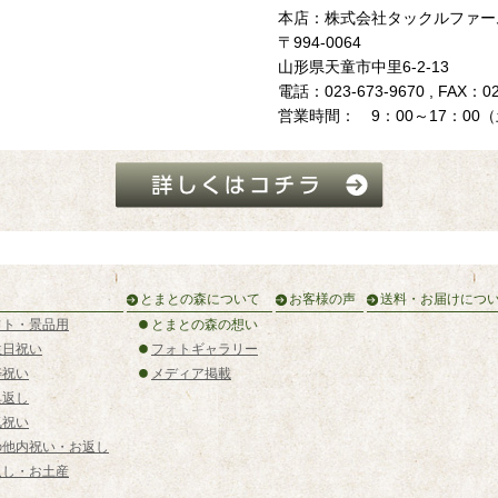
本店：株式会社タックルファー
〒994-0064
山形県天童市中里6-2-13
電話：023-673-9670 , FAX：02
営業時間： 9：00～17：00
とまとの森について
お客様の声
送料・お届けにつ
フト・景品用
とまとの森の想い
生日祝い
フォトギャラリー
寿祝い
メディア掲載
典返し
気祝い
の他内祝い・お返し
返し・お土産