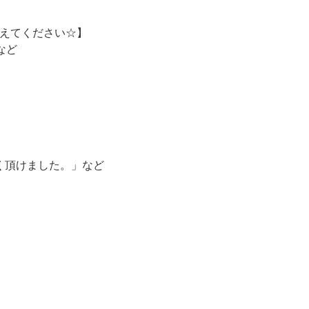
えてください☆】
など
く頂けました。」など