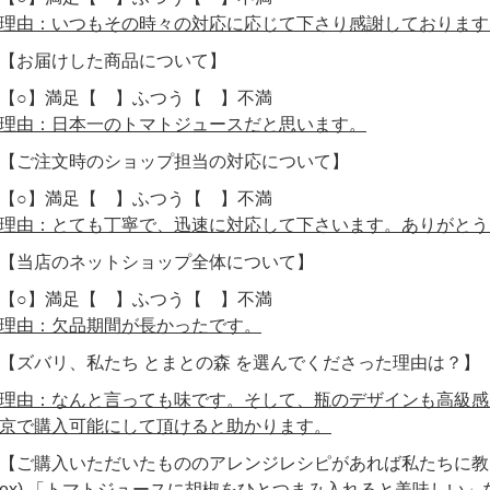
理由：いつもその時々の対応に応じて下さり感謝しております
【お届けした商品について】
【○】満足【 】ふつう【 】不満
理由：日本一のトマトジュースだと思います。
【ご注文時のショップ担当の対応について】
【○】満足【 】ふつう【 】不満
理由：とても丁寧で、迅速に対応して下さいます。ありがとう
【当店のネットショップ全体について】
【○】満足【 】ふつう【 】不満
理由：欠品期間が長かったです。
【ズバリ、私たち とまとの森 を選んでくださった理由は？】
理由：なんと言っても味です。そして、瓶のデザインも高級感
京で購入可能にして頂けると助かります。
【ご購入いただいたもののアレンジレシピがあれば私たちに教
ex) 「トマトジュースに胡椒をひとつまみ入れると美味しい」