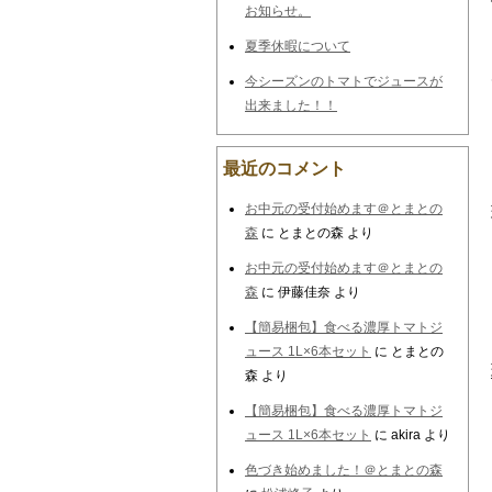
お知らせ。
夏季休暇について
今シーズンのトマトでジュースが
出来ました！！
最近のコメント
お中元の受付始めます＠とまとの
森
に
とまとの森
より
お中元の受付始めます＠とまとの
森
に
伊藤佳奈
より
【簡易梱包】食べる濃厚トマトジ
ュース 1L×6本セット
に
とまとの
森
より
【簡易梱包】食べる濃厚トマトジ
ュース 1L×6本セット
に
akira
より
色づき始めました！＠とまとの森