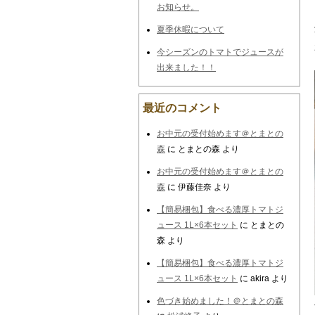
お知らせ。
夏季休暇について
今シーズンのトマトでジュースが
出来ました！！
最近のコメント
お中元の受付始めます＠とまとの
森
に
とまとの森
より
お中元の受付始めます＠とまとの
森
に
伊藤佳奈
より
【簡易梱包】食べる濃厚トマトジ
ュース 1L×6本セット
に
とまとの
森
より
【簡易梱包】食べる濃厚トマトジ
ュース 1L×6本セット
に
akira
より
色づき始めました！＠とまとの森