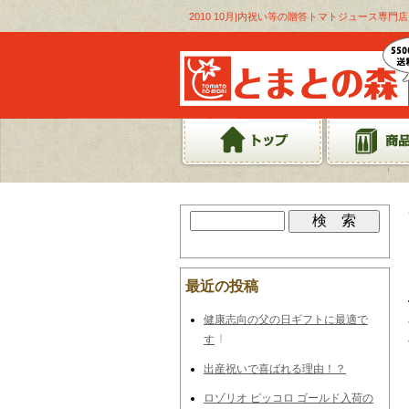
2010 10月|内祝い等の贈答トマトジュース専門
最近の投稿
健康志向の父の日ギフトに最適で
す
出産祝いで喜ばれる理由！？
ロゾリオ ピッコロ ゴールド入荷の