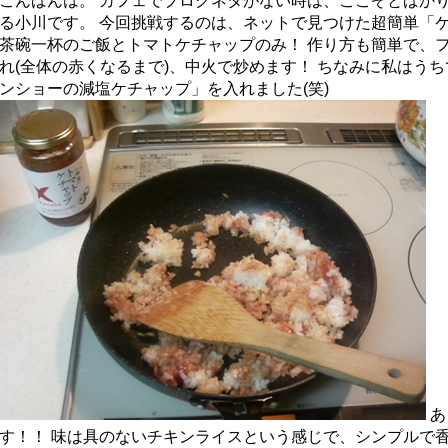
こんばんは。 カフェでブログネタがない時は、ここぞとばか
る小川です。 今回挑戦するのは、ネットで見つけた超簡単「ケ
茶碗一杯のご飯とトマトケチャップのみ！ 作り方も簡単で、
れ(全体の赤くなるまで)、中火で炒めます！ ちなみに私はう
ンショーの減塩ケチャップ」を入れました(笑)
あ
す！！ 味は具のないチキンライスという感じで、シンプルで香