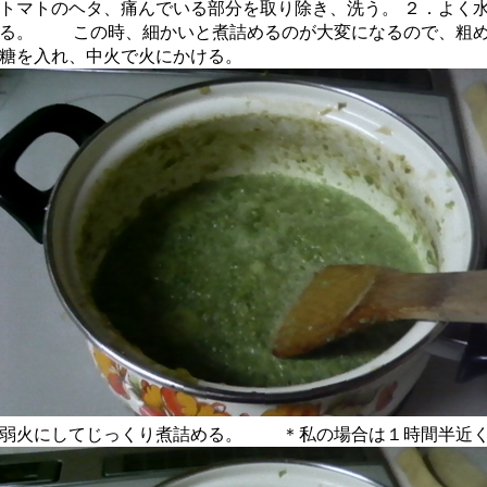
トマトのヘタ、痛んでいる部分を取り除き、洗う。 ２．よく
る。 この時、細かいと煮詰めるのが大変になるので、粗め
糖を入れ、中火で火にかける。
弱火にしてじっくり煮詰める。 ＊私の場合は１時間半近く