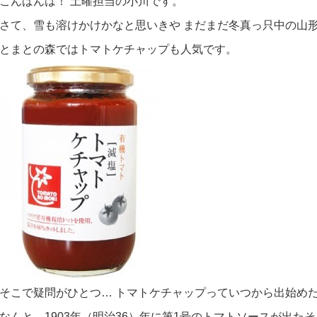
こんばんは！ 土曜担当の小川です。
さて、雪も溶けかけかなと思いきや まだまだ冬真っ只中の山
とまとの森ではトマトケチャップも人気です。
そこで疑問がひとつ… トマトケチャップっていつから出始め
なんと、1903年（明治36）年に第1号のトマトソースが出た