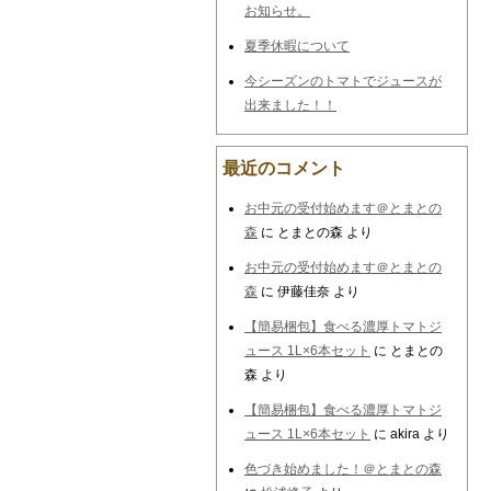
お知らせ。
夏季休暇について
今シーズンのトマトでジュースが
出来ました！！
最近のコメント
お中元の受付始めます＠とまとの
森
に
とまとの森
より
お中元の受付始めます＠とまとの
森
に
伊藤佳奈
より
【簡易梱包】食べる濃厚トマトジ
ュース 1L×6本セット
に
とまとの
森
より
【簡易梱包】食べる濃厚トマトジ
ュース 1L×6本セット
に
akira
より
色づき始めました！＠とまとの森