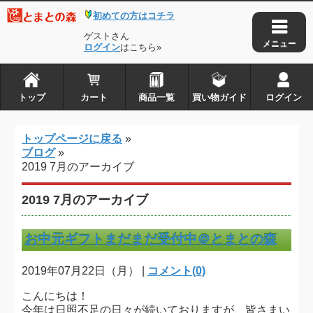
初めての方はコチラ
トップ
カート
ゲストさん
商品一覧
ログイン
はこちら»
買い物ガイド
ログイン
トップ
カート
商品一覧
買い物ガイド
ログイン
とまとの森は株式会社アイ・タックルの
トップページに戻る
»
登録商標です
ブログ
»
2019 7月のアーカイブ
Copyright © 2010-2026
とまとの森
. all rights reserved.
2019 7月のアーカイブ
お中元ギフトまだまだ受付中＠とまとの森
2019年07月22日（月） |
コメント(0)
こんにちは！
今年は日照不足の日々が続いておりますが、皆さまい