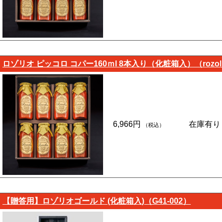
ロゾリオ ピッコロ コパー160ｍl 8本入り（化粧箱入）（rozoli
6,966円
在庫有り
（税込）
【贈答用】ロゾリオゴールド (化粧箱入)（G41-002）