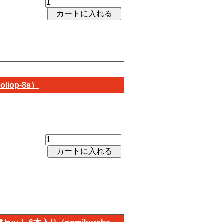
iop-8s）