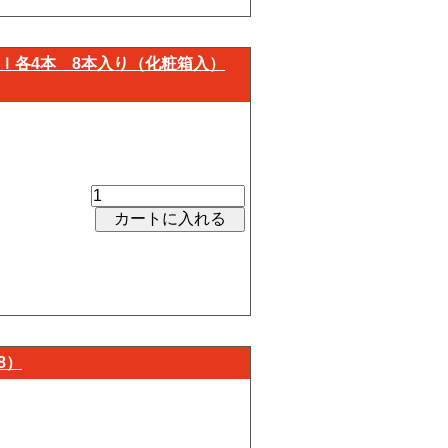
0ｍｌ各4本 8本入り（化粧箱入）
8）