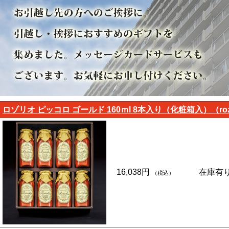
ロゾリオ ピッコロ ゴールド 160ｍl 8本入り（化粧箱入）（rozol
16,038円
在庫有
（税込）