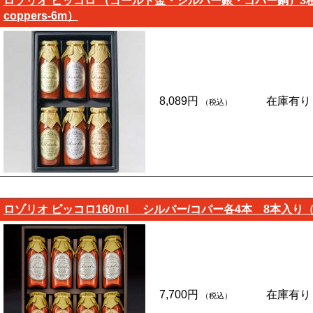
ロゾリオ ピッコロ （ゴールド金・シルバー銀・コパー銅）3種セット
coppers-6m）
8,089円
在庫有り
（税込）
ロゾリオ ピッコロ160ｍl シルバー/コパー各4本 8本入り（化粧
7,700円
在庫有り
（税込）