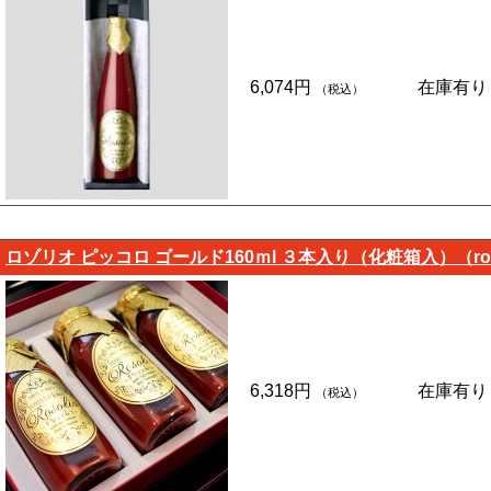
6,074円
在庫有り
（税込）
ロゾリオ ピッコロ ゴールド160ｍl ３本入り（化粧箱入）（rozol
6,318円
在庫有り
（税込）