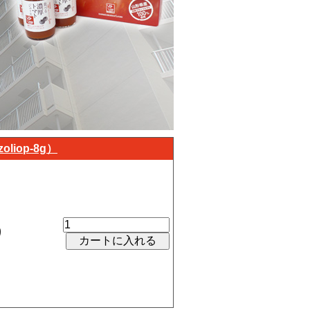
iop-8g）
り