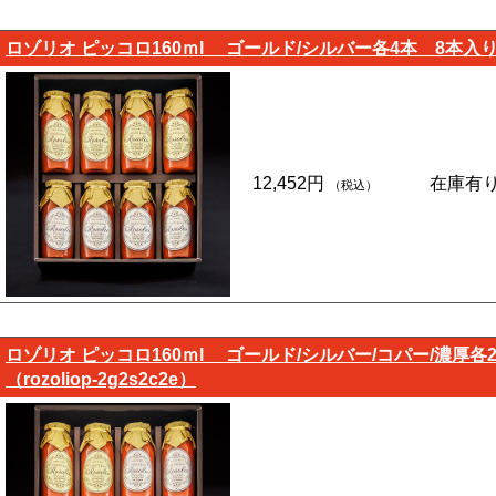
ロゾリオ ピッコロ160ｍl ゴールド/シルバー各4本 8本入り（化
12,452円
在庫有
（税込）
ロゾリオ ピッコロ160ｍl ゴールド/シルバー/コパー/濃厚
（rozoliop-2g2s2c2e）