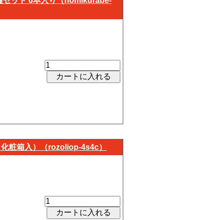
 6本入り（nomikurabe-
箱入）（rozoliop-4s4c）