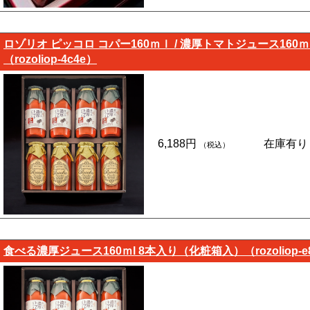
ロゾリオ ピッコロ コパー160ｍｌ / 濃厚トマトジュース16
（rozoliop-4c4e）
6,188円
在庫有り
（税込）
食べる濃厚ジュース160ｍl 8本入り（化粧箱入）（rozoliop-e