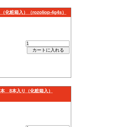
粧箱入）（rozoliop-4g4s）
り
各2本 8本入り（化粧箱入）