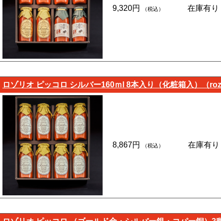
9,320円
在庫有り
（税込）
ロゾリオ ピッコロ シルバー160ｍl 8本入り（化粧箱入）（rozol
8,867円
在庫有り
（税込）