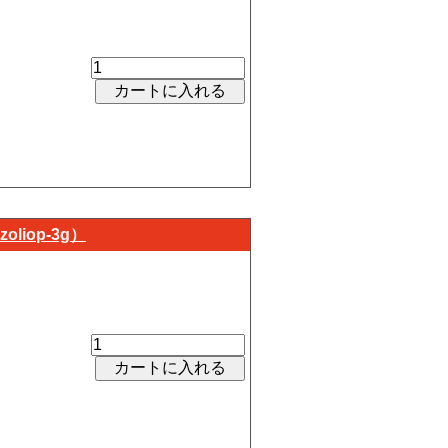
iop-3g）