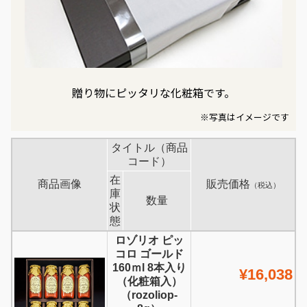
贈り物にピッタリな化粧箱です。
※写真はイメージです
タイトル（商品
コード）
在
商品画像
販売価格
（税込）
庫
数量
状
態
ロゾリオ ピッ
コロ ゴールド
160ｍl 8本入り
¥16,038
（化粧箱入）
（rozoliop-