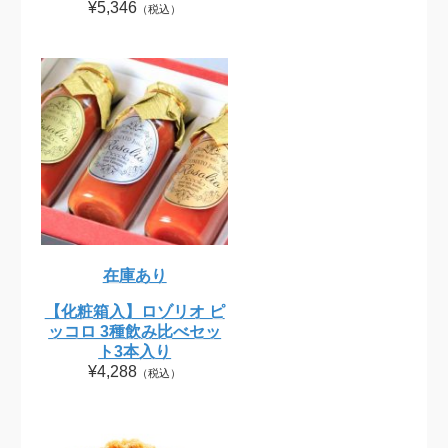
¥5,346
（税込）
在庫あり
【化粧箱入】ロゾリオ ピ
ッコロ 3種飲み比べセッ
ト3本入り
¥4,288
（税込）