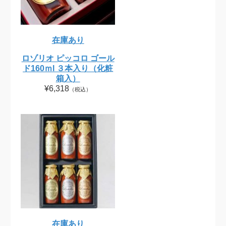
在庫あり
ロゾリオ ピッコロ ゴール
ド160ｍl ３本入り（化粧
箱入）
¥6,318
（税込）
在庫あり