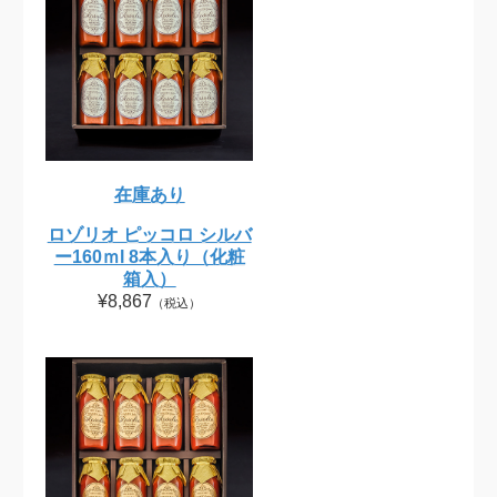
在庫あり
ロゾリオ ピッコロ シルバ
ー160ｍl 8本入り（化粧
箱入）
¥8,867
（税込）