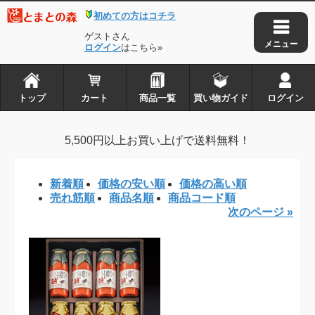
初めての方はコチラ
トップ
カート
ゲストさん
商品一覧
ログイン
はこちら»
買い物ガイド
ログイン
トップ
カート
商品一覧
買い物ガイド
ログイン
とまとの森は株式会社アイ・タックルの
5,500円以上お買い上げで送料無料！
登録商標です
新着順
価格の安い順
価格の高い順
Copyright © 2010-2026
とまとの森
. all rights reserved.
売れ筋順
商品名順
商品コード順
次のページ »