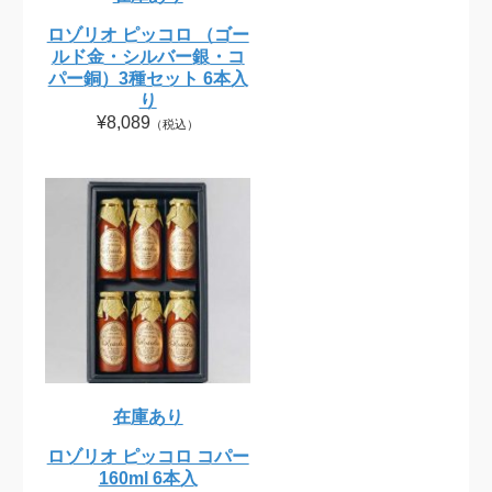
ロゾリオ ピッコロ （ゴー
ルド金・シルバー銀・コ
パー銅）3種セット 6本入
り
¥8,089
（税込）
在庫あり
ロゾリオ ピッコロ コパー
160ml 6本入