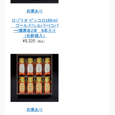
在庫あり
ロゾリオ ピッコロ160ｍl
ゴールド/シルバー/コパ
ー/濃厚各2本 8本入り
（化粧箱入）
¥9,320
（税込）
在庫あり