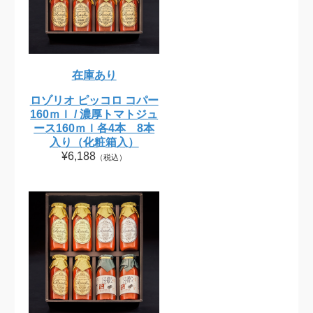
在庫あり
ロゾリオ ピッコロ コパー
160ｍｌ / 濃厚トマトジュ
ース160ｍｌ各4本 8本
入り（化粧箱入）
¥6,188
（税込）