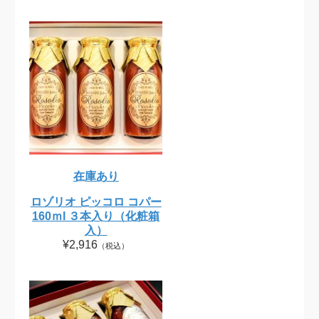
在庫あり
ロゾリオ ピッコロ コパー
160ｍl ３本入り（化粧箱
入）
¥2,916
（税込）