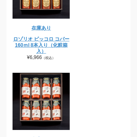
在庫あり
ロゾリオ ピッコロ コパー
160ｍl 8本入り（化粧箱
入）
¥6,966
（税込）