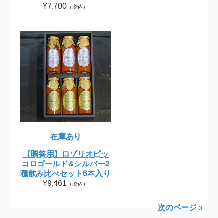
¥7,700
（税込）
在庫あり
【贈答用】ロゾリオピッ
コロゴールド&シルバー2
種飲み比べセット6本入り
¥9,461
（税込）
次のページ »