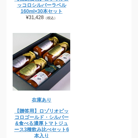
ッコロシルバーラベル
160ml×30本セット
¥31,428
（税込）
在庫あり
【贈答用】ロゾリオピッ
コロゴールド・シルバー
&食べる濃厚トマトジュ
ース3種飲み比べセット6
本入り