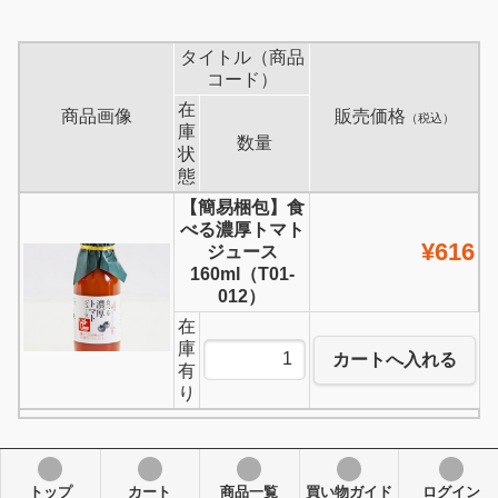
タイトル（商品
コード）
在
商品画像
販売価格
（税込）
庫
数量
状
態
【簡易梱包】食
べる濃厚トマト
¥616
ジュース
160ml（T01-
012）
在
庫
カートへ入れる
有
り
トップ
カート
商品一覧
買い物ガイド
ログイン