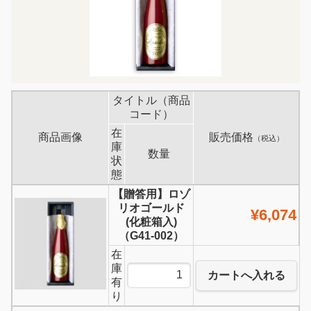
タイトル（商品
コード）
在
商品画像
販売価格
（税込）
庫
数量
状
態
【贈答用】ロゾ
リオゴールド
¥6,074
(化粧箱入)
（G41-002）
在
庫
カートへ入れる
有
り