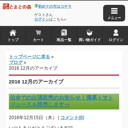
初めての方はコチラ
トップ
カート
ゲストさん
商品一覧
ログイン
はこちら»
買い物ガイド
ログイン
トップ
カート
商品一覧
買い物ガイド
ログイン
とまとの森は株式会社アイ・タックルの
トップページに戻る
»
登録商標です
ブログ
»
2016 12月のアーカイブ
Copyright © 2010-2026
とまとの森
. all rights reserved.
2016 12月のアーカイブ
仙台での出張販売のお知らせ！濃厚トマト
ジュースも販売しますっ
2016年12月15日（木） |
コメント(0)
いつもありがとうございます^^