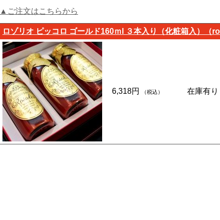
▲ご注文はこちらから
ロゾリオ ピッコロ ゴールド160ｍl ３本入り（化粧箱入）（rozol
6,318円
在庫有り
（税込）