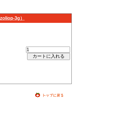
iop-3g）