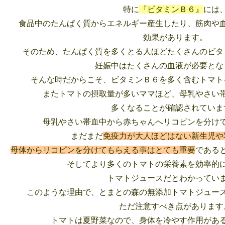
特に
『ビタミンＢ６』
には
食品中のたんぱく質からエネルギー産生したり、筋肉や
効果があります。
そのため、たんぱく質を多くとる人ほどたくさんのビタ
妊娠中はたくさんの血液が必要とな
そんな時だからこそ、ビタミンＢ６を多く含むトマト
またトマトの摂取量が多いママほど、母乳やさい
多くなることが確認されていま
母乳やさい帯血中から赤ちゃんへリコピンを分け
まだまだ
免疫力が大人ほどはない新生児や
母体からリコピンを分けてもらえる事はとても重要
である
そしてより多くのトマトの栄養素を効率的
トマトジュースだとわかってい
このような理由で、とまとの森の無添加トマトジュー
ただ注意すべき点があります
トマトは夏野菜なので、身体を冷やす作用があ