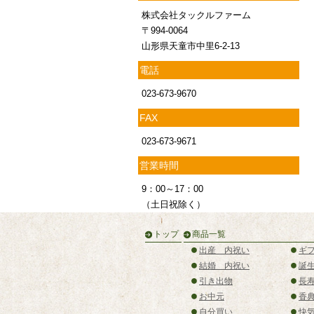
株式会社タックルファーム
〒994-0064
山形県天童市中里6-2-13
電話
023-673-9670
FAX
023-673-9671
営業時間
9：00～17：00
（土日祝除く）
トップ
商品一覧
出産 内祝い
ギ
結婚 内祝い
誕
引き出物
長
お中元
香
自分買い
快