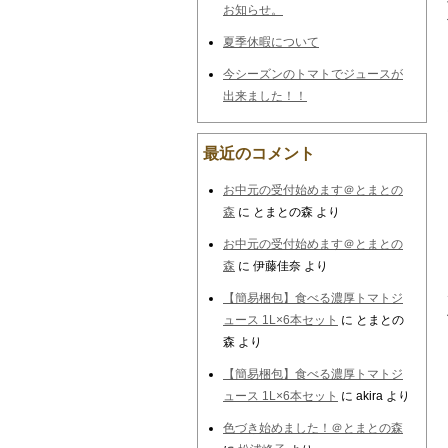
お知らせ。
夏季休暇について
今シーズンのトマトでジュースが
出来ました！！
最近のコメント
お中元の受付始めます＠とまとの
森
に
とまとの森
より
お中元の受付始めます＠とまとの
森
に
伊藤佳奈
より
【簡易梱包】食べる濃厚トマトジ
ュース 1L×6本セット
に
とまとの
森
より
【簡易梱包】食べる濃厚トマトジ
ュース 1L×6本セット
に
akira
より
色づき始めました！＠とまとの森