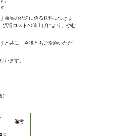
す。
す。
す商品の発送に係る送料につきま
が、流通コストの値上げにより、やむ
すと共に、今後ともご愛顧いただ
行います。
後）
金
備考
）
800