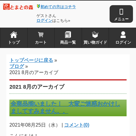
初めての方はコチラ
トップ
カート
ゲストさん
商品一覧
ログイン
はこちら»
買い物ガイド
ログイン
トップ
カート
商品一覧
買い物ガイド
ログイン
とまとの森は株式会社アイ・タックルの
トップページに戻る
»
登録商標です
ブログ
»
2021 8月のアーカイブ
Copyright © 2010-2026
とまとの森
. all rights reserved.
2021 8月のアーカイブ
全商品揃いました！ 大変ご迷惑おかけし
ましてすみません。。
2021年08月25日（水） |
コメント(0)
こんにちは！