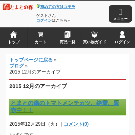
初めての方はコチラ
トップ
カート
ゲストさん
商品一覧
ログイン
はこちら»
買い物ガイド
ログイン
トップ
カート
商品一覧
買い物ガイド
ログイン
とまとの森は株式会社アイ・タックルの
トップページに戻る
»
登録商標です
ブログ
»
2015 12月のアーカイブ
Copyright © 2010-2026
とまとの森
. all rights reserved.
2015 12月のアーカイブ
とまとの森のトマトメンチカツ、絶賛、販
売中！！
2015年12月29日（火） |
コメント(0)
おばんです。