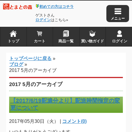
初めての方はコチラ
トップ
カート
ゲストさん
商品一覧
ログイン
はこちら»
買い物ガイド
ログイン
トップ
カート
商品一覧
買い物ガイド
ログイン
とまとの森は株式会社アイ・タックルの
トップページに戻る
»
登録商標です
ブログ
»
2017 5月のアーカイブ
Copyright © 2010-2026
とまとの森
. all rights reserved.
2017 5月のアーカイブ
【2017/6/19配達分より】配送時間指定の変
更について
2017年05月30日（火） |
コメント(0)
いつもありがとうございます。