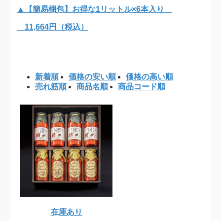
▲【簡易梱包】お得な1リットル×6本入り
11,664円（税込）
新着順
価格の安い順
価格の高い順
売れ筋順
商品名順
商品コード順
在庫あり