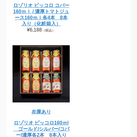
ロゾリオ ピッコロ コパー
160ｍｌ / 濃厚トマトジュ
ース160ｍｌ各4本 8本
入り（化粧箱入）
¥6,188
（税込）
在庫あり
ロゾリオ ピッコロ160ｍl
ゴールド/シルバー/コパ
ー/濃厚各2本 8本入り