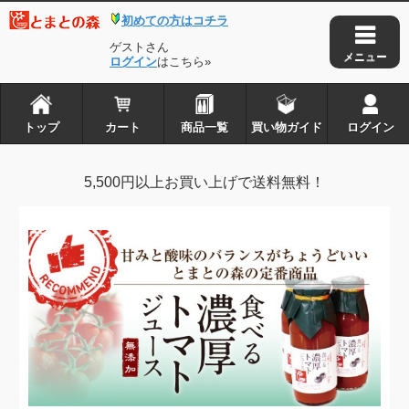
初めての方はコチラ
トップ
カート
ゲストさん
商品一覧
ログイン
はこちら»
買い物ガイド
ログイン
トップ
カート
商品一覧
買い物ガイド
ログイン
とまとの森は株式会社アイ・タックルの
5,500円以上お買い上げで送料無料！
登録商標です
Copyright © 2010-2026
とまとの森
. all rights reserved.