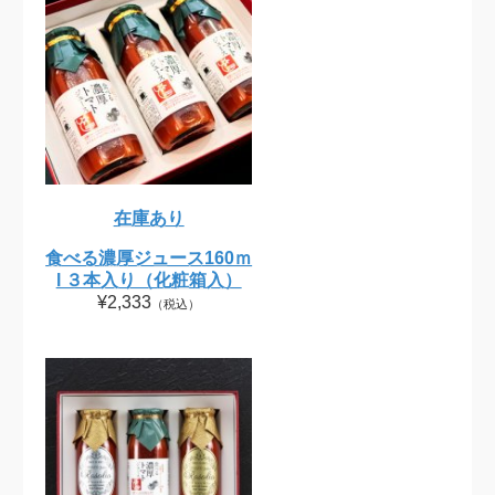
在庫あり
食べる濃厚ジュース160ｍ
l ３本入り（化粧箱入）
¥2,333
（税込）