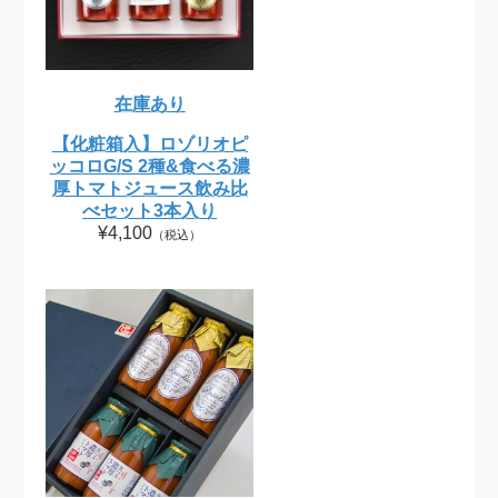
在庫あり
【化粧箱入】ロゾリオピ
ッコロG/S 2種&食べる濃
厚トマトジュース飲み比
べセット3本入り
¥4,100
（税込）