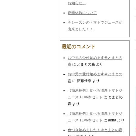
お知らせ。
夏季休暇について
今シーズンのトマトでジュースが
出来ました！！
最近のコメント
お中元の受付始めます＠とまとの
森
に
とまとの森
より
お中元の受付始めます＠とまとの
森
に
伊藤佳奈
より
【簡易梱包】食べる濃厚トマトジ
ュース 1L×6本セット
に
とまとの
森
より
【簡易梱包】食べる濃厚トマトジ
ュース 1L×6本セット
に
akira
より
色づき始めました！＠とまとの森