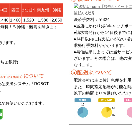
中国
四国
北九州
南九州
沖縄
決済手数料：￥324
1,440
1,460
1,520
1,580
2,850
●当店にかわり(株)キャッチボ
送料無料！※沖縄・離島を除きます
●請求書発行から14日後まで
●14日以内にお支払いがない場
だけます。
求発行手数料がかかります。
●与信結果によっては当サービ
ざいます。その場合は、他の決
うちょ銀行)
なります。
配達会社は主に佐川急便を利用
な決済システム「ROBOT
また、時間指定配達が可能な商
。
以下の時間よりお選びいただけ
のがお使いいただけます。