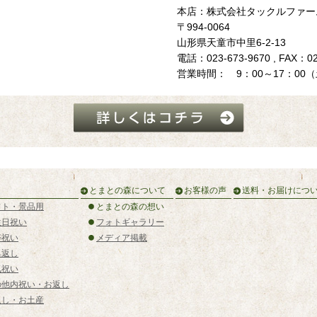
本店：株式会社タックルファー
〒994-0064
山形県天童市中里6-2-13
電話：023-673-9670 , FAX：02
営業時間： 9：00～17：00
とまとの森について
お客様の声
送料・お届けにつ
フト・景品用
とまとの森の想い
生日祝い
フォトギャラリー
寿祝い
メディア掲載
典返し
気祝い
の他内祝い・お返し
返し・お土産