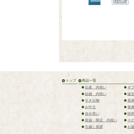
トップ
商品一覧
出産 内祝い
ギ
結婚 内祝い
誕
引き出物
長
お中元
香
自分買い
快
新築・開店 内祝い
そ
引越し挨拶
お