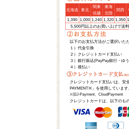
関東
東海
北海道
東北
関西
信越
北陸
1,390
1,000
1,240
1,320
1,350
5,500円以上のお買い上げで
以下のお支払方法がご選択いた
１）代金引換
２）クレジットカード支払い
３）銀行振込(PayPay銀行・ゆ
４）後払い
クレジットカード支払いは、安全
PAYMENT※」を使用しています
※旧J-Payment、CloudPayment
クレジットカードは、以下のも