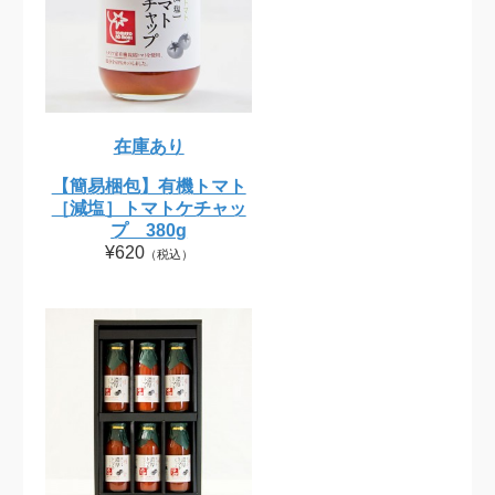
在庫あり
【簡易梱包】有機トマト
［減塩］トマトケチャッ
プ 380g
¥620
（税込）