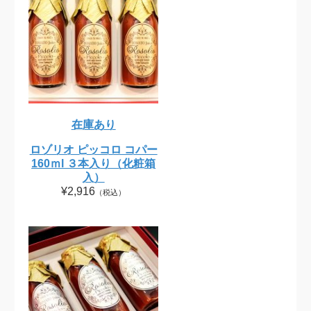
在庫あり
ロゾリオ ピッコロ コパー
160ｍl ３本入り（化粧箱
入）
¥2,916
（税込）