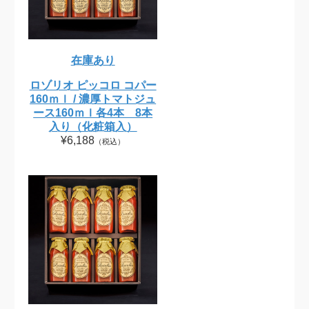
在庫あり
ロゾリオ ピッコロ コパー
160ｍｌ / 濃厚トマトジュ
ース160ｍｌ各4本 8本
入り（化粧箱入）
¥6,188
（税込）