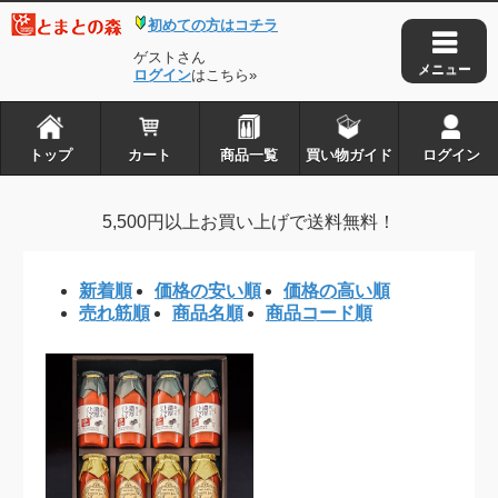
初めての方はコチラ
トップ
カート
ゲストさん
商品一覧
ログイン
はこちら»
買い物ガイド
ログイン
トップ
カート
商品一覧
買い物ガイド
ログイン
とまとの森は株式会社アイ・タックルの
5,500円以上お買い上げで送料無料！
登録商標です
新着順
価格の安い順
価格の高い順
Copyright © 2010-2026
とまとの森
. all rights reserved.
売れ筋順
商品名順
商品コード順