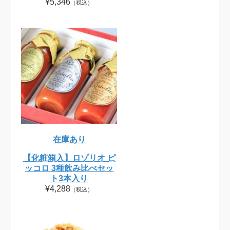
¥5,346
（税込）
在庫あり
【化粧箱入】ロゾリオ ピ
ッコロ 3種飲み比べセッ
ト3本入り
¥4,288
（税込）