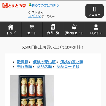
初めての方はコチラ
トップ
カート
ゲストさん
商品一覧
ログイン
はこちら»
買い物ガイド
ログイン
トップ
カート
商品一覧
買い物ガイド
ログイン
とまとの森は株式会社アイ・タックルの
5,500円以上お買い上げで送料無料！
登録商標です
新着順
価格の安い順
価格の高い順
Copyright © 2010-2026
とまとの森
. all rights reserved.
売れ筋順
商品名順
商品コード順