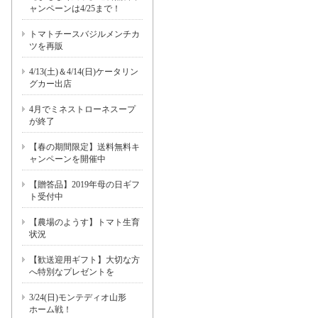
ャンペーンは4/25まで！
トマトチースバジルメンチカ
ツを再販
4/13(土)＆4/14(日)ケータリン
グカー出店
4月でミネストローネスープ
が終了
【春の期間限定】送料無料キ
ャンペーンを開催中
【贈答品】2019年母の日ギフ
ト受付中
【農場のようす】トマト生育
状況
【歓送迎用ギフト】大切な方
へ特別なプレゼントを
3/24(日)モンテディオ山形
ホーム戦！