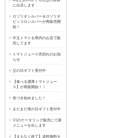
6/8(土)2019さくらんぼの祭典
に出店します
ロゾリオシルバー＆ロゾリオ
ピッコロシルバーが再販売開
始！
中玉トマトを県内のお店で販
売してます
トマトジュース売切れのお知
らせ
父の日ギフト受付中
【食べる濃厚トマトジュー
ス】が再販開始！！
色づき始めました！
まだまだ母の日ギフト受付中
5/5のケータリング販売にて新
メニューを出します
【まもなく終了】送料無料キ