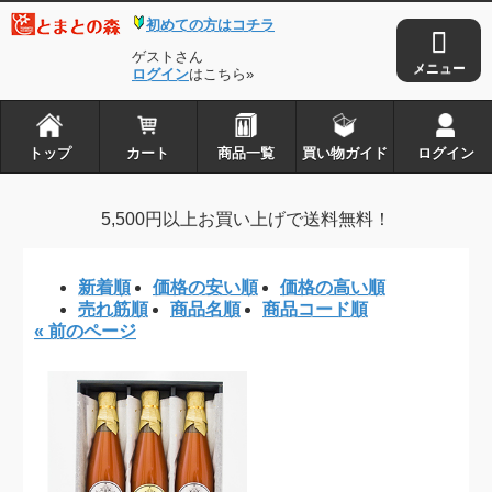
初めての方はコチラ
トップ
カート
ゲストさん
商品一覧
ログイン
はこちら»
買い物ガイド
ログイン
トップ
カート
商品一覧
買い物ガイド
ログイン
とまとの森は株式会社アイ・タックルの
5,500円以上お買い上げで送料無料！
登録商標です
新着順
価格の安い順
価格の高い順
Copyright © 2010-2026
とまとの森
. all rights reserved.
売れ筋順
商品名順
商品コード順
« 前のページ