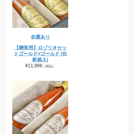
在庫あり
【贈答用】ロゾリオセッ
トゴールド×ゴールド (化
粧箱入)
¥11,986
（税込）