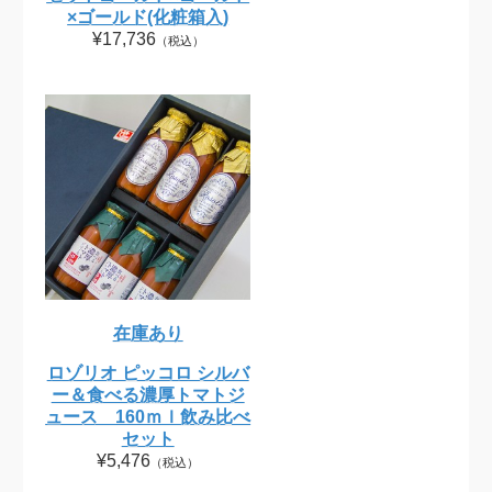
×ゴールド(化粧箱入)
¥17,736
（税込）
在庫あり
ロゾリオ ピッコロ シルバ
ー＆食べる濃厚トマトジ
ュース 160ｍｌ飲み比べ
セット
¥5,476
（税込）