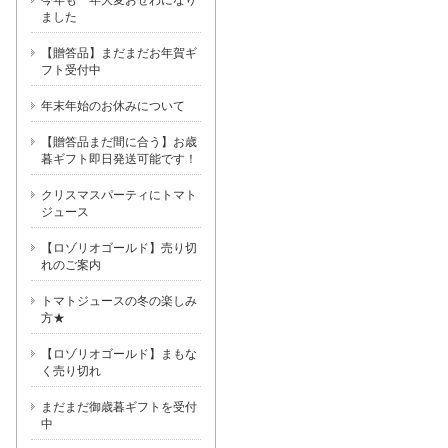
今年も一年大変おせわになり
ました
【贈答品】まだまだお年賀ギ
フト受付中
年末年始のお休みについて
【贈答品まだ間に合う】お歳
暮ギフト即日発送可能です！
クリスマスパーティにトマト
ジュース
【ロゾリオゴールド】売り切
れのご案内
トマトジュースの冬の楽しみ
方★
【ロゾリオゴールド】まもな
く売り切れ
まだまだ御歳暮ギフトを受付
中