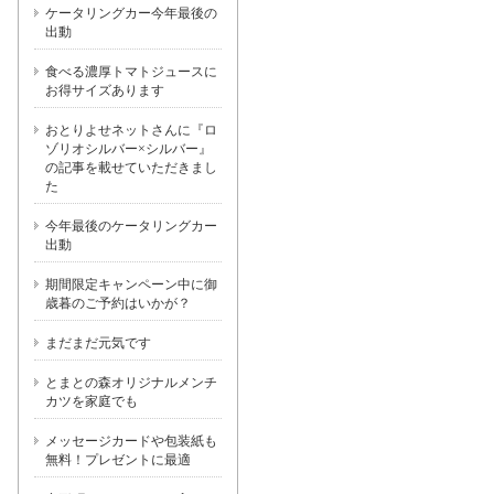
ケータリングカー今年最後の
出動
食べる濃厚トマトジュースに
お得サイズあります
おとりよせネットさんに『ロ
ゾリオシルバー×シルバー』
の記事を載せていただきまし
た
今年最後のケータリングカー
出動
期間限定キャンペーン中に御
歳暮のご予約はいかが？
まだまだ元気です
とまとの森オリジナルメンチ
カツを家庭でも
メッセージカードや包装紙も
無料！プレゼントに最適