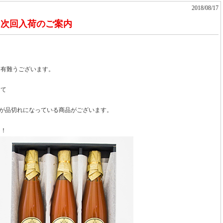
2018/08/17
』次回入荷のご案内
き有難うございます。
して
ｌ）が品切れになっている商品がございます。
』！