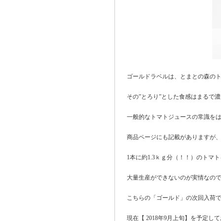
ゴールドラベルは、とまとの森の
その”とろり”とした食感はまるで
一般的なトマトジュースの常識を
商品ページにも記載がありますが
1本に約1.3ｋｇ分（！！）のト
大量生産ができないのが実情なの
こちらの「ゴールド」の次回入荷
現在【 2018年9月上旬】を予定し