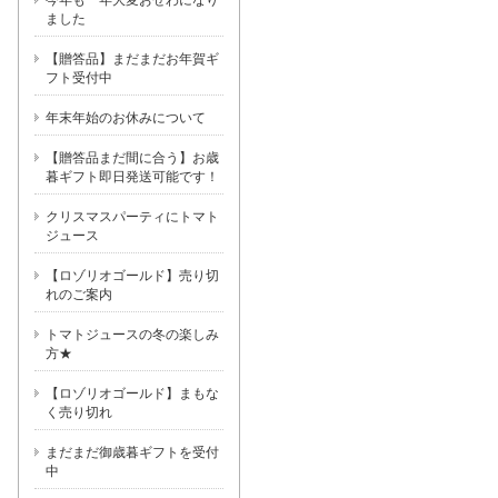
今年も一年大変おせわになり
ました
【贈答品】まだまだお年賀ギ
フト受付中
年末年始のお休みについて
【贈答品まだ間に合う】お歳
暮ギフト即日発送可能です！
クリスマスパーティにトマト
ジュース
【ロゾリオゴールド】売り切
れのご案内
トマトジュースの冬の楽しみ
方★
【ロゾリオゴールド】まもな
く売り切れ
まだまだ御歳暮ギフトを受付
中