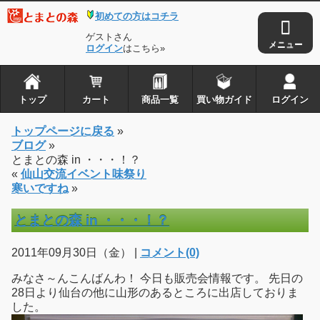
初めての方はコチラ
ゲストさん
ログイン
はこちら»
トップ
カート
商品一覧
買い物ガイド
ログイン
トップページに戻る
»
ブログ
»
とまとの森 in ・・・！？
«
仙山交流イベント味祭り
寒いですね
»
とまとの森 in ・・・！？
2011年09月30日（金） |
コメント(0)
みなさ～んこんばんわ！ 今日も販売会情報です。 先日の
28日より仙台の他に山形のあるところに出店しておりま
した。