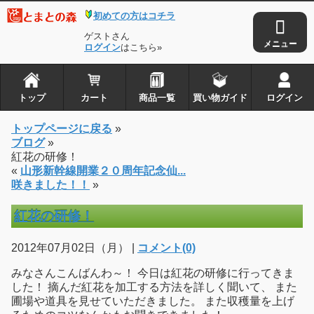
初めての方はコチラ
ゲストさん
ログイン
はこちら»
トップ
カート
商品一覧
買い物ガイド
ログイン
トップページに戻る
»
ブログ
»
紅花の研修！
«
山形新幹線開業２０周年記念仙...
咲きました！！
»
紅花の研修！
2012年07月02日（月） |
コメント(0)
みなさんこんばんわ～！ 今日は紅花の研修に行ってきま
した！ 摘んだ紅花を加工する方法を詳しく聞いて、 また
圃場や道具を見せていただきました。 また収穫量を上げ