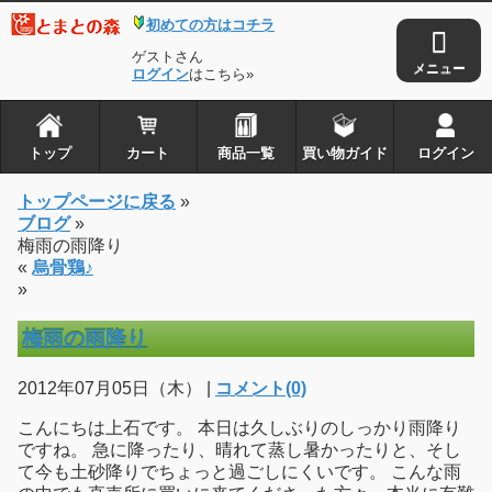
初めての方はコチラ
ゲストさん
ログイン
はこちら»
トップ
カート
商品一覧
買い物ガイド
ログイン
トップページに戻る
»
ブログ
»
梅雨の雨降り
«
烏骨鶏♪
»
梅雨の雨降り
2012年07月05日（木） |
コメント(0)
こんにちは上石です。 本日は久しぶりのしっかり雨降り
ですね。 急に降ったり、晴れて蒸し暑かったりと、そし
て今も土砂降りでちょっと過ごしにくいです。 こんな雨