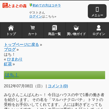
初めての方はコチラ
ゲストさん
ログイン
はこちら»
トップ
カート
商品一覧
買い物ガイド
ログイン
トップページに戻る
»
ブログ
»
はち！
«
ひまわり
紅花
»
はち！
2012年07月08日（日） |
コメント(0)
みなさんこんばんわ～！ 今日はハウスの中で1番の働き者
を紹介します。 その名を「マルハナクロバチ」 トマトの
受粉をお手伝いしてくれてます。 人には刺さずとっても