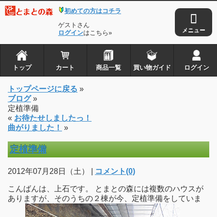
初めての方はコチラ
ゲストさん
ログイン
はこちら»
トップ
カート
商品一覧
買い物ガイド
ログイン
トップページに戻る
»
ブログ
»
定植準備
«
お待たせしましたっ！
曲がりました！
»
定植準備
2012年07月28日（土） |
コメント(0)
こんばんは、上石です。 とまとの森には複数のハウスが
ありますが、そのうちの２棟が今、定植準備をしていま