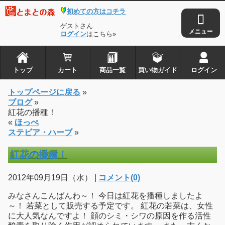
初めての方はコチラ
ゲストさん
ログイン
はこちら»
トップ
カート
商品一覧
買い物ガイド
ログイン
トップページに戻る
»
ブログ
»
紅花の播種！
«
ほっぺ
ステビア・ハーブ
»
紅花の播種！
2012年09月19日（水） |
コメント(0)
みなさんこんばんわ～！ 今日は紅花を播種しましたよ
～！ 若菜として販売する予定です。 紅花の若菜は、女性
に大人気なんですよ！ 顔のシミ・シワの原因を作る活性