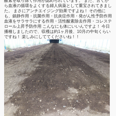
酸素を取り除く作用が認められています。 また、古くか
ら血液の循環をよくする婦人病薬として重宝されてきまし
た。 まさにアンチエイジング効果ですよね！ その他に
も、鎮静作用・抗菌作用・抗炎症作用・発がん性予防作用
血液をサラサラにする作用・活性酸素除去作用・コレステ
ロール上昇予防作用 こんなにも体にいいんですよ！ 今日
播種しましたので、収穫は約1ヶ月後、10月の中旬くらい
ですね！ 楽しみにしててくださいね！！