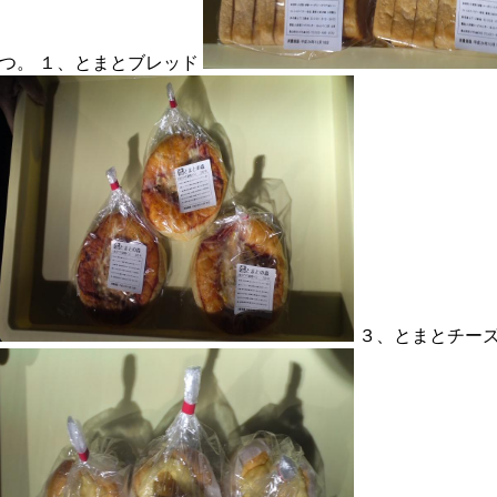
つ。 １、とまとブレッド
３、とまとチー