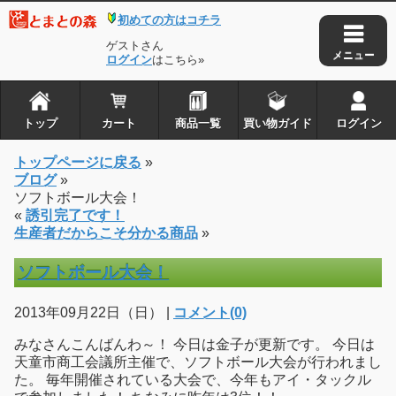
初めての方はコチラ
ゲストさん
ログイン
はこちら»
トップ
カート
商品一覧
買い物ガイド
ログイン
トップページに戻る
»
ブログ
»
ソフトボール大会！
«
誘引完了です！
生産者だからこそ分かる商品
»
ソフトボール大会！
2013年09月22日（日） |
コメント(0)
みなさんこんばんわ～！ 今日は金子が更新です。 今日は
天童市商工会議所主催で、ソフトボール大会が行われまし
た。 毎年開催されている大会で、今年もアイ・タックル