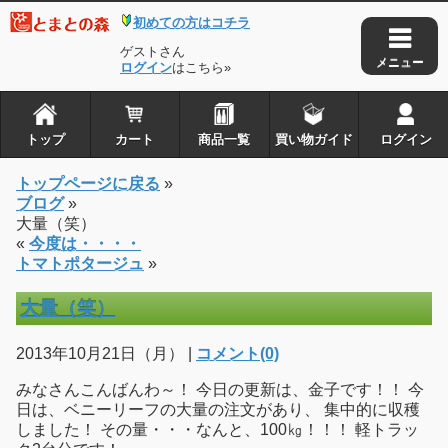
初めての方はコチラ
ゲストさん
ログイン
はこちら»
トップ
カート
商品一覧
買い物ガイド
ログイン
トップページに戻る
»
ブログ
»
大量（笑）
«
今度は・・・・
トマトポタージュ
»
大量（笑）
2013年10月21日（月） |
コメント(0)
みなさんこんばんわ～！ 今日の更新は、金子です！！ 今
日は、ベニーリーフの大量の注文があり、 集中的に収穫
しました！ その量・・・なんと、100㎏！！！ 軽トラッ