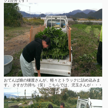
ク2台分です！
おてんば娘の樋渡さんが、軽々とトラックに詰め込みま
す。 さすが力持ち（笑） こちらでは、児玉さんが・・・