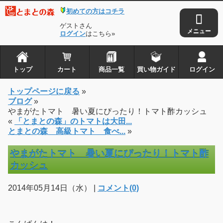
初めての方はコチラ
ゲストさん
ログイン
はこちら»
トップ
カート
商品一覧
買い物ガイド
ログイン
トップページに戻る
»
ブログ
»
やまがたトマト 暑い夏にぴったり！トマト酢カッシュ
«
「とまとの森」のトマトは大田...
とまとの森 高級トマト 食べ...
»
やまがたトマト 暑い夏にぴったり！トマト酢
カッシュ
2014年05月14日（水） |
コメント(0)