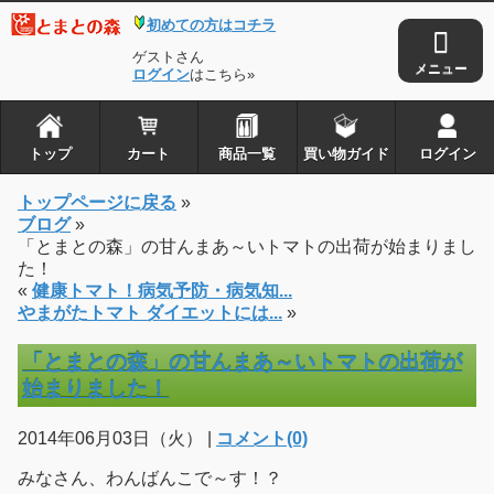
初めての方はコチラ
ゲストさん
ログイン
はこちら»
トップ
カート
商品一覧
買い物ガイド
ログイン
トップページに戻る
»
ブログ
»
「とまとの森」の甘んまあ～いトマトの出荷が始まりまし
た！
«
健康トマト！病気予防・病気知...
やまがたトマト ダイエットには...
»
「とまとの森」の甘んまあ～いトマトの出荷が
始まりました！
2014年06月03日（火） |
コメント(0)
みなさん、わんばんこで～す！？