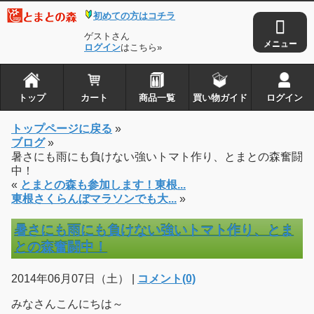
初めての方はコチラ
ゲストさん
ログイン
はこちら»
トップ
カート
商品一覧
買い物ガイド
ログイン
トップページに戻る
»
ブログ
»
暑さにも雨にも負けない強いトマト作り、とまとの森奮闘
中！
«
とまとの森も参加します！東根...
東根さくらんぼマラソンでも大...
»
暑さにも雨にも負けない強いトマト作り、とま
との森奮闘中！
2014年06月07日（土） |
コメント(0)
みなさんこんにちは～