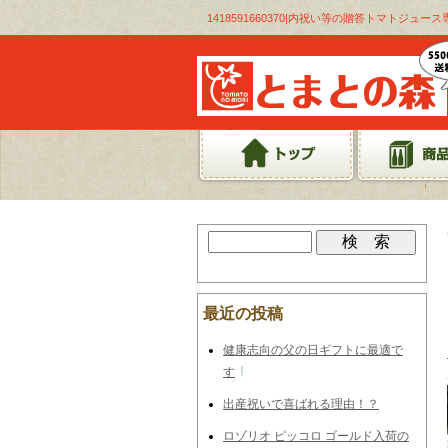
1418591660370|内祝い等の贈答トマトジュ
最近の投稿
健康志向の父の日ギフトに最適で
す
出産祝いで喜ばれる理由！？
ロゾリオ ピッコロ ゴールド入荷の