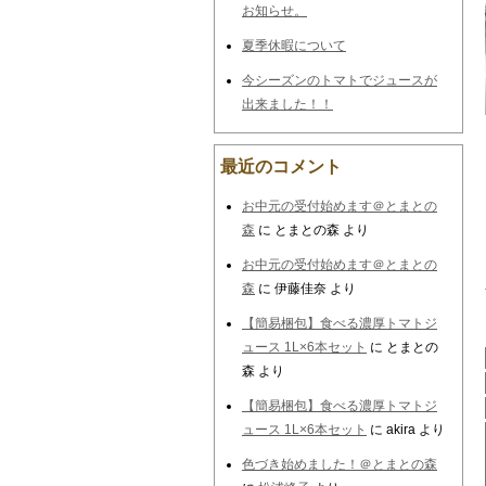
お知らせ。
夏季休暇について
今シーズンのトマトでジュースが
出来ました！！
最近のコメント
お中元の受付始めます＠とまとの
森
に
とまとの森
より
お中元の受付始めます＠とまとの
森
に
伊藤佳奈
より
【簡易梱包】食べる濃厚トマトジ
ュース 1L×6本セット
に
とまとの
森
より
【簡易梱包】食べる濃厚トマトジ
ュース 1L×6本セット
に
akira
より
色づき始めました！＠とまとの森