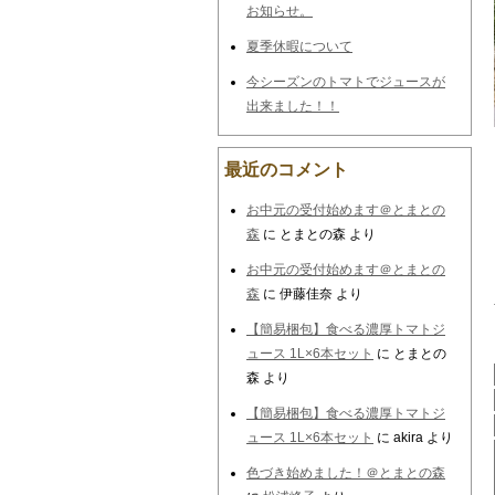
お知らせ。
夏季休暇について
今シーズンのトマトでジュースが
出来ました！！
最近のコメント
お中元の受付始めます＠とまとの
森
に
とまとの森
より
お中元の受付始めます＠とまとの
森
に
伊藤佳奈
より
【簡易梱包】食べる濃厚トマトジ
ュース 1L×6本セット
に
とまとの
森
より
【簡易梱包】食べる濃厚トマトジ
ュース 1L×6本セット
に
akira
より
色づき始めました！＠とまとの森