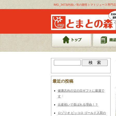
IMG_3473|内祝い等の贈答トマトジュース専門
最近の投稿
健康志向の父の日ギフトに最適で
す
出産祝いで喜ばれる理由！？
ロゾリオ ピッコロ ゴールド入荷の