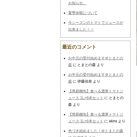
お知らせ。
夏季休暇について
今シーズンのトマトでジュースが
出来ました！！
最近のコメント
お中元の受付始めます＠とまとの
森
に
とまとの森
より
お中元の受付始めます＠とまとの
森
に
伊藤佳奈
より
【簡易梱包】食べる濃厚トマトジ
ュース 1L×6本セット
に
とまとの
森
より
【簡易梱包】食べる濃厚トマトジ
ュース 1L×6本セット
に
akira
より
色づき始めました！＠とまとの森