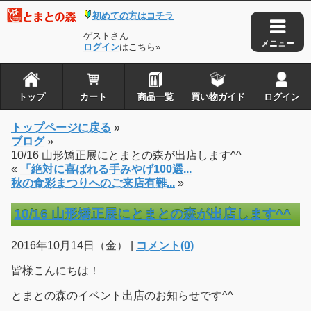
初めての方はコチラ
ゲストさん
ログイン
はこちら»
トップ
カート
商品一覧
買い物ガイド
ログイン
トップページに戻る
»
ブログ
»
10/16 山形矯正展にとまとの森が出店します^^
«
「絶対に喜ばれる手みやげ100選...
秋の食彩まつりへのご来店有難...
»
10/16 山形矯正展にとまとの森が出店します^^
2016年10月14日（金） |
コメント(0)
皆様こんにちは！
とまとの森のイベント出店のお知らせです^^