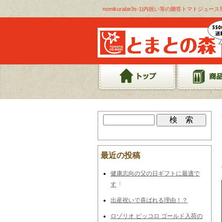
nomikurabe3s-1|内祝い等の贈答トマトジュ
最近の投稿
健康志向の父の日ギフトに最適で
す
出産祝いで喜ばれる理由！？
ロゾリオ ピッコロ ゴールド入荷の