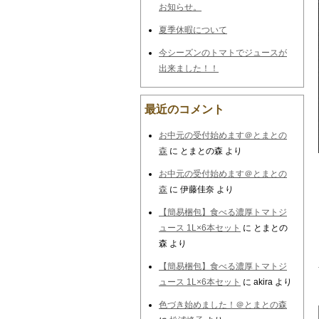
お知らせ。
夏季休暇について
今シーズンのトマトでジュースが
出来ました！！
最近のコメント
お中元の受付始めます＠とまとの
森
に
とまとの森
より
お中元の受付始めます＠とまとの
森
に
伊藤佳奈
より
【簡易梱包】食べる濃厚トマトジ
ュース 1L×6本セット
に
とまとの
森
より
【簡易梱包】食べる濃厚トマトジ
ュース 1L×6本セット
に
akira
より
色づき始めました！＠とまとの森