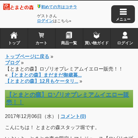
初めての方はコチラ
ゲストさん
ログイン
はこちら»
トップ
カート
商品一覧
買い物ガイド
ログイン
トップページに戻る
»
ブログ
»
【とまとの森】ロゾリオプレミアムイエロー販売！！
«
【とまとの森】まだまだ御歳暮...
【とまとの森】12月もケータリ...
»
【とまとの森】ロゾリオプレミアムイエロー販
売！！
2017年12月06日（水） |
コメント(0)
こんにちは！ とまとの森スタッフ堀です。