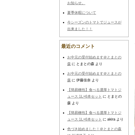
お知らせ。
夏季休暇について
今シーズンのトマトでジュースが
出来ました！！
最近のコメント
お中元の受付始めます＠とまとの
森
に
とまとの森
より
お中元の受付始めます＠とまとの
森
に
伊藤佳奈
より
【簡易梱包】食べる濃厚トマトジ
ュース 1L×6本セット
に
とまとの
森
より
【簡易梱包】食べる濃厚トマトジ
ュース 1L×6本セット
に
akira
より
色づき始めました！＠とまとの森