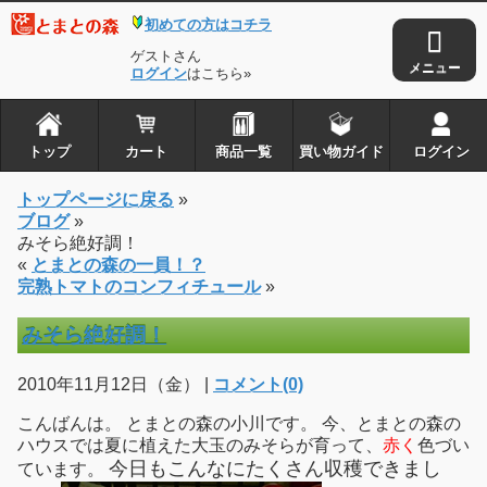
初めての方はコチラ
ゲストさん
ログイン
はこちら»
トップ
カート
商品一覧
買い物ガイド
ログイン
トップページに戻る
»
ブログ
»
みそら絶好調！
«
とまとの森の一員！？
完熟トマトのコンフィチュール
»
みそら絶好調！
2010年11月12日（金） |
コメント(0)
こんばんは。 とまとの森の小川です。 今、とまとの森の
ハウスでは夏に植えた大玉のみそらが育って、
赤く
色づい
今日もこんなにたくさん収穫できまし
ています。