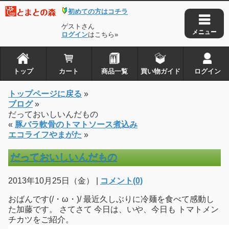
初めての方はコチラ
ゲストさん
ログイン
はこちら»
トップ
カート
商品一覧
買い物ガイド
ログイン
トップページに戻る
»
ブログ
»
だっておいしいんだもの
«
豚バラ軟骨のトマトソース煮込み
エコライフやまがた
»
だっておいしいんだもの
2013年10月25日（金） |
コメント(0)
おばんです(/・ω・)/ 最近久しぶりに冷麺を食べて感動し
た加藤です。 さてさて 今日は、いや、今日も トマトメン
チカツをご紹介。