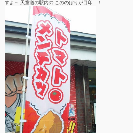
すよ～ 天童道の駅内の こののぼりが目印！！