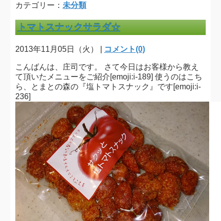
カテゴリー：
未分類
トマトスナックサラダ☆
2013年11月05日（火） |
コメント(0)
こんばんは、庄司です。 さて今日はお客様から教え
て頂いたメニューをご紹介[emoji:i-189] 使うのはこち
ら、とまとの森の『塩トマトスナック』です[emoji:i-
236]