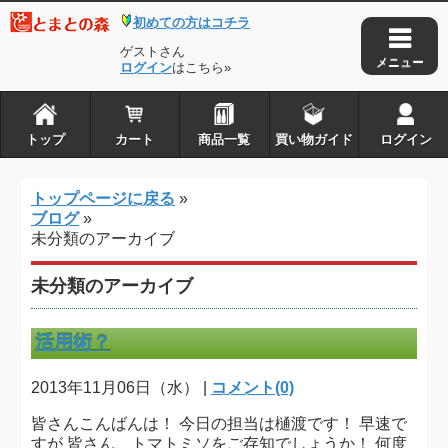
初めての方はコチラ
トップ
カート
ゲストさん
商品一覧
ログイン
はこちら»
買い物ガイド
ログイン
トップ
カート
商品一覧
買い物ガイド
ログイン
とまとの森は株式会社アイ・タックルの
トップページに戻る
»
登録商標です
ブログ
»
未分類のアーカイブ
Copyright © 2010-2026
とまとの森
. all rights reserved.
未分類のアーカイブ
活用術？
2013年11月06日（水） |
コメント(0)
皆さんこんばんは！ 今日の担当は樋渡です！ 早速で
すが 皆さん、トマトミソをご存知でしょうか！ 何度