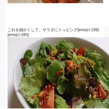
これを細かくして、サラダにトッピング[emoji:i-199]
[emoji:i-260]