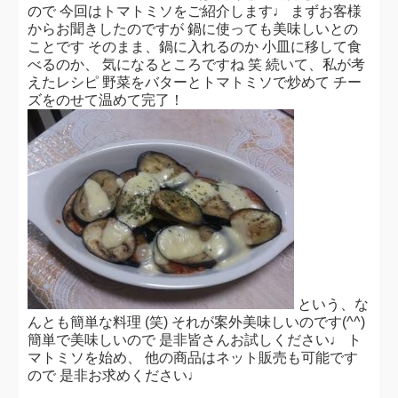
ので 今回はトマトミソをご紹介します♩ まずお客様
からお聞きしたのですが 鍋に使っても美味しいとの
ことです そのまま、鍋に入れるのか 小皿に移して食
べるのか、 気になるところですね 笑 続いて、私が考
えたレシピ 野菜をバターとトマトミソで炒めて チー
ズをのせて温めて完了！
という、な
んとも簡単な料理 (笑) それが案外美味しいのです(^^)
簡単で美味しいので 是非皆さんお試しください♩ ト
マトミソを始め、 他の商品はネット販売も可能です
ので 是非お求めください♩