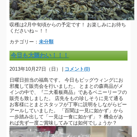
収穫は2月中旬頃からの予定です！ お楽しみにお待ち
くださいね～！！
カテゴリー：
未分類
今日も大賑わい！！！
2013年10月27日（日） |
コメント(0)
日曜日担当の福島です。 今日もビッグウィングにお
邪魔して販売会を行いました。 とまとの森商品がメ
インの中で、『二大看板商品』であるベニーリーフの
販売も致しました。 店先をもの珍しそうに見て通る
お客様にとまとスタッフが丁寧に説明をしながらピー
アールしていました。 「百聞は一見に如かず」から
一歩踏み出して「一見は一食に如かず」？ 機会があ
れば先ず一度ご賞味してみては如何でしょうか？